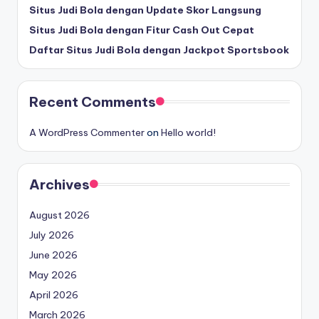
Situs Judi Bola dengan Update Skor Langsung
Situs Judi Bola dengan Fitur Cash Out Cepat
Daftar Situs Judi Bola dengan Jackpot Sportsbook
Recent Comments
A WordPress Commenter
on
Hello world!
Archives
August 2026
July 2026
June 2026
May 2026
April 2026
March 2026