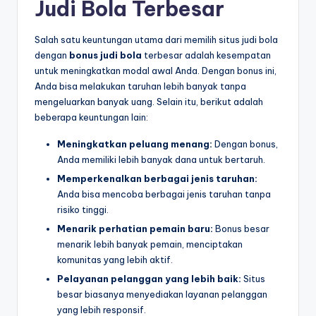
Judi Bola Terbesar
Salah satu keuntungan utama dari memilih situs judi bola
dengan
bonus judi bola
terbesar adalah kesempatan
untuk meningkatkan modal awal Anda. Dengan bonus ini,
Anda bisa melakukan taruhan lebih banyak tanpa
mengeluarkan banyak uang. Selain itu, berikut adalah
beberapa keuntungan lain:
Meningkatkan peluang menang:
Dengan bonus,
Anda memiliki lebih banyak dana untuk bertaruh.
Memperkenalkan berbagai jenis taruhan:
Anda bisa mencoba berbagai jenis taruhan tanpa
risiko tinggi.
Menarik perhatian pemain baru:
Bonus besar
menarik lebih banyak pemain, menciptakan
komunitas yang lebih aktif.
Pelayanan pelanggan yang lebih baik:
Situs
besar biasanya menyediakan layanan pelanggan
yang lebih responsif.