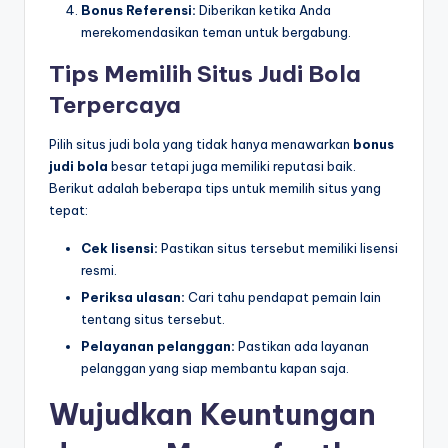
Bonus Referensi:
Diberikan ketika Anda
merekomendasikan teman untuk bergabung.
Tips Memilih Situs Judi Bola
Terpercaya
Pilih situs judi bola yang tidak hanya menawarkan
bonus
judi bola
besar tetapi juga memiliki reputasi baik.
Berikut adalah beberapa tips untuk memilih situs yang
tepat:
Cek lisensi:
Pastikan situs tersebut memiliki lisensi
resmi.
Periksa ulasan:
Cari tahu pendapat pemain lain
tentang situs tersebut.
Pelayanan pelanggan:
Pastikan ada layanan
pelanggan yang siap membantu kapan saja.
Wujudkan Keuntungan