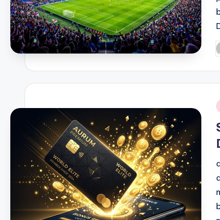
P
b
i