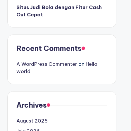
Situs Judi Bola dengan Fitur Cash
Out Cepat
Recent Comments
A WordPress Commenter
on
Hello
world!
Archives
August 2026