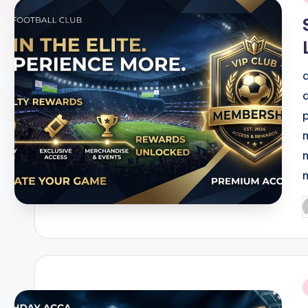
i
P
b
i