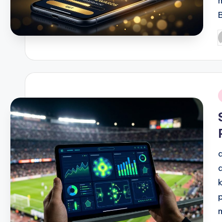
P
b
i