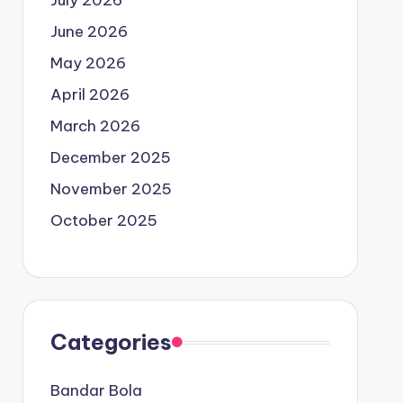
July 2026
June 2026
May 2026
April 2026
March 2026
December 2025
November 2025
October 2025
Categories
Bandar Bola