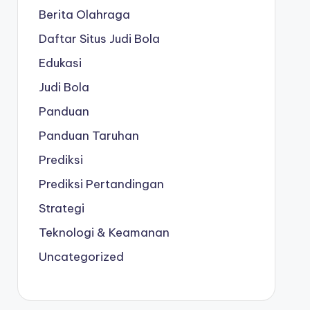
Berita Olahraga
Daftar Situs Judi Bola
Edukasi
Judi Bola
Panduan
Panduan Taruhan
Prediksi
Prediksi Pertandingan
Strategi
Teknologi & Keamanan
Uncategorized