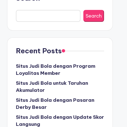
Search
Recent Posts
Situs Judi Bola dengan Program
Loyalitas Member
Situs Judi Bola untuk Taruhan
Akumulator
Situs Judi Bola dengan Pasaran
Derby Besar
Situs Judi Bola dengan Update Skor
Langsung