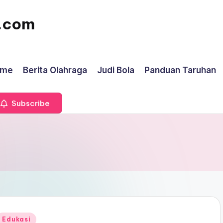
i.com
ome
Berita Olahraga
Judi Bola
Panduan Taruhan
Subscribe
Posted
Edukasi