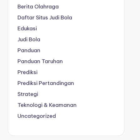
Berita Olahraga
Daftar Situs Judi Bola
Edukasi
Judi Bola
Panduan
Panduan Taruhan
Prediksi
Prediksi Pertandingan
Strategi
Teknologi & Keamanan
Uncategorized