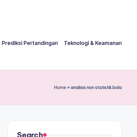
Prediksi Pertandingan
Teknologi & Keamanan
Home
»
analisis non statistik bola
Search