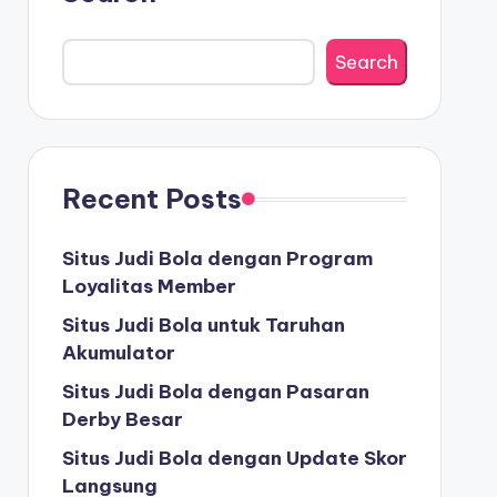
Search
Recent Posts
Situs Judi Bola dengan Program
Loyalitas Member
Situs Judi Bola untuk Taruhan
Akumulator
Situs Judi Bola dengan Pasaran
Derby Besar
Situs Judi Bola dengan Update Skor
Langsung