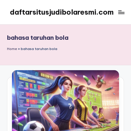
daftarsitusjudibolaresmi.com
Skip
to
Panduan
content
Cerdas
Taruhan
bahasa taruhan bola
Bola
Online
Home
»
bahasa taruhan bola
Resmi
dan
Terpercaya