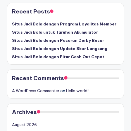
Recent Posts
Situs Judi Bola dengan Program Loyalitas Member
Situs Judi Bola untuk Taruhan Akumulator
Situs Judi Bola dengan Pasaran Derby Besar
Situs Judi Bola dengan Update Skor Langsung
Situs Judi Bola dengan Fitur Cash Out Cepat
Recent Comments
A WordPress Commenter
on
Hello world!
Archives
August 2026