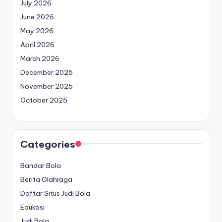
July 2026
June 2026
May 2026
April 2026
March 2026
December 2025
November 2025
October 2025
Categories
Bandar Bola
Berita Olahraga
Daftar Situs Judi Bola
Edukasi
Judi Bola