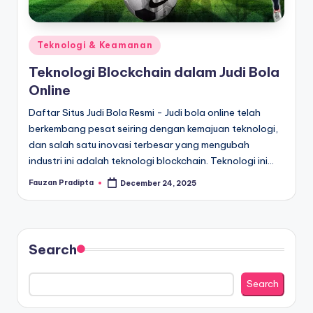
Posted
Teknologi & Keamanan
in
Teknologi Blockchain dalam Judi Bola
Online
Daftar Situs Judi Bola Resmi - Judi bola online telah
berkembang pesat seiring dengan kemajuan teknologi,
dan salah satu inovasi terbesar yang mengubah
industri ini adalah teknologi blockchain. Teknologi ini…
Fauzan Pradipta
December 24, 2025
Posted
by
Search
Search