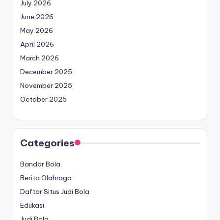
July 2026
June 2026
May 2026
April 2026
March 2026
December 2025
November 2025
October 2025
Categories
Bandar Bola
Berita Olahraga
Daftar Situs Judi Bola
Edukasi
Judi Bola