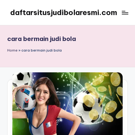
daftarsitusjudibolaresmi.com
Skip
to
Panduan
content
Cerdas
Taruhan
cara bermain judi bola
Bola
Online
Home
»
cara bermain judi bola
Resmi
dan
Terpercaya