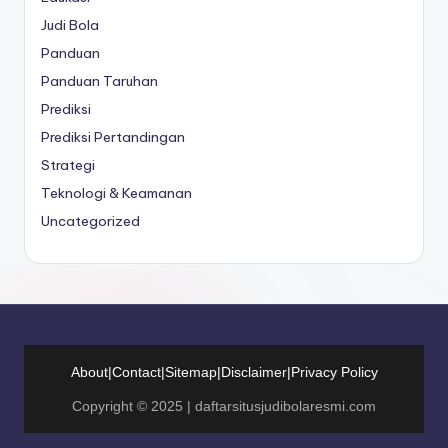
Judi Bola
Panduan
Panduan Taruhan
Prediksi
Prediksi Pertandingan
Strategi
Teknologi & Keamanan
Uncategorized
About
|
Contact
|
Sitemap
|
Disclaimer
|
Privacy Policy
Copyright © 2025 | daftarsitusjudibolaresmi.com