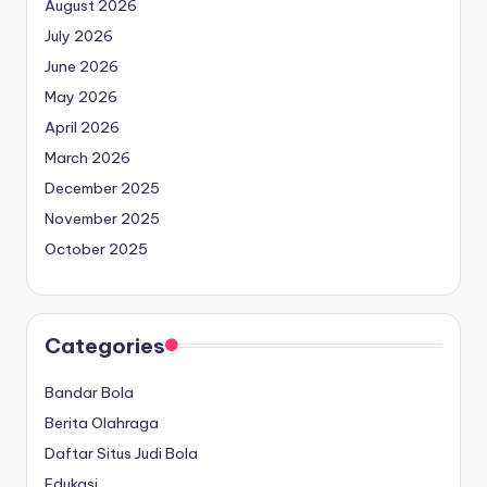
August 2026
July 2026
June 2026
May 2026
April 2026
March 2026
December 2025
November 2025
October 2025
Categories
Bandar Bola
Berita Olahraga
Daftar Situs Judi Bola
Edukasi