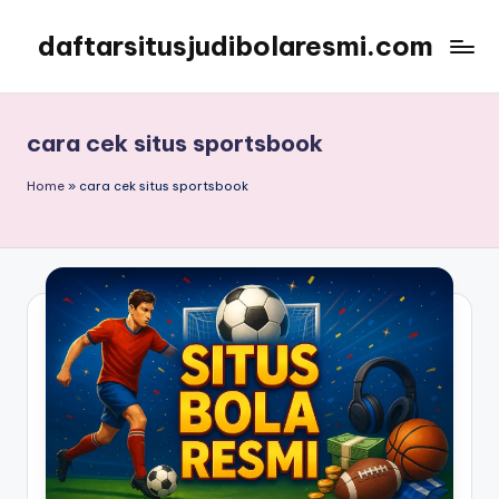
daftarsitusjudibolaresmi.com
Skip
to
Panduan
content
Cerdas
Taruhan
cara cek situs sportsbook
Bola
Online
Home
»
cara cek situs sportsbook
Resmi
dan
Terpercaya