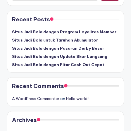
Recent Posts
Situs Judi Bola dengan Program Loyalitas Member
Situs Judi Bola untuk Taruhan Akumulator
Situs Judi Bola dengan Pasaran Derby Besar
Situs Judi Bola dengan Update Skor Langsung
Situs Judi Bola dengan Fitur Cash Out Cepat
Recent Comments
A WordPress Commenter
on
Hello world!
Archives