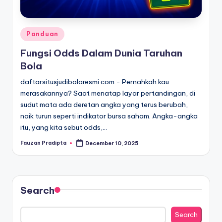
Posted
Panduan
in
Fungsi Odds Dalam Dunia Taruhan
Bola
daftarsitusjudibolaresmi.com - Pernahkah kau
merasakannya? Saat menatap layar pertandingan, di
sudut mata ada deretan angka yang terus berubah,
naik turun seperti indikator bursa saham. Angka-angka
itu, yang kita sebut odds,…
Fauzan Pradipta
December 10, 2025
Posted
by
Search
Search