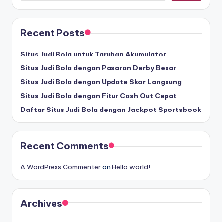
Recent Posts
Situs Judi Bola untuk Taruhan Akumulator
Situs Judi Bola dengan Pasaran Derby Besar
Situs Judi Bola dengan Update Skor Langsung
Situs Judi Bola dengan Fitur Cash Out Cepat
Daftar Situs Judi Bola dengan Jackpot Sportsbook
Recent Comments
A WordPress Commenter
on
Hello world!
Archives