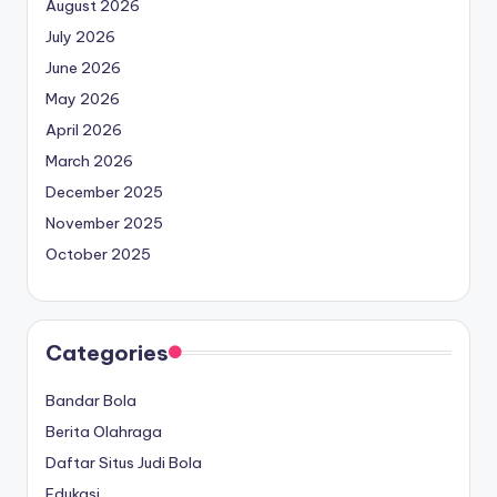
August 2026
July 2026
June 2026
May 2026
April 2026
March 2026
December 2025
November 2025
October 2025
Categories
Bandar Bola
Berita Olahraga
Daftar Situs Judi Bola
Edukasi