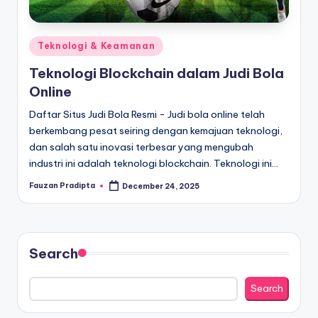
Posted
Teknologi & Keamanan
in
Teknologi Blockchain dalam Judi Bola
Online
Daftar Situs Judi Bola Resmi - Judi bola online telah
berkembang pesat seiring dengan kemajuan teknologi,
dan salah satu inovasi terbesar yang mengubah
industri ini adalah teknologi blockchain. Teknologi ini…
Fauzan Pradipta
December 24, 2025
Posted
by
Search
Search