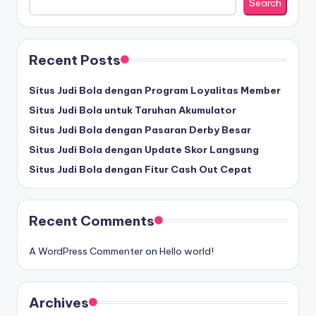
Search
Recent Posts
Situs Judi Bola dengan Program Loyalitas Member
Situs Judi Bola untuk Taruhan Akumulator
Situs Judi Bola dengan Pasaran Derby Besar
Situs Judi Bola dengan Update Skor Langsung
Situs Judi Bola dengan Fitur Cash Out Cepat
Recent Comments
A WordPress Commenter
on
Hello world!
Archives