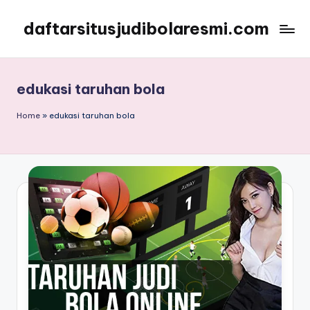
daftarsitusjudibolaresmi.com
Skip
to
Panduan
content
Cerdas
Taruhan
edukasi taruhan bola
Bola
Online
Home
»
edukasi taruhan bola
Resmi
dan
Terpercaya