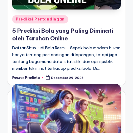
Posted
Prediksi Pertandingan
in
5 Prediksi Bola yang Paling Diminati
oleh Taruhan Online
Daftar Situs Judi Bola Resmi - Sepak bola modern bukan
hanya tentang pertandingan di lapangan, tetapi juga
tentang bagaimana data, statistik, dan opini publik
membentuk minat terhadap prediksi bola. Di…
Fauzan Pradipta
December 29, 2025
Posted
by