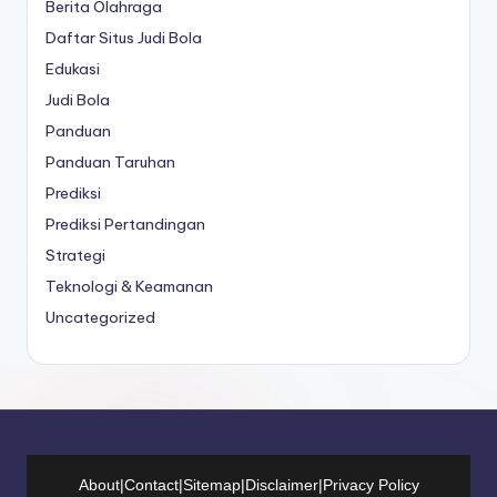
Berita Olahraga
Daftar Situs Judi Bola
Edukasi
Judi Bola
Panduan
Panduan Taruhan
Prediksi
Prediksi Pertandingan
Strategi
Teknologi & Keamanan
Uncategorized
About
|
Contact
|
Sitemap
|
Disclaimer
|
Privacy Policy