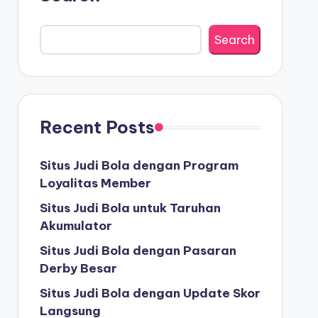
Search
Recent Posts
Situs Judi Bola dengan Program
Loyalitas Member
Situs Judi Bola untuk Taruhan
Akumulator
Situs Judi Bola dengan Pasaran
Derby Besar
Situs Judi Bola dengan Update Skor
Langsung