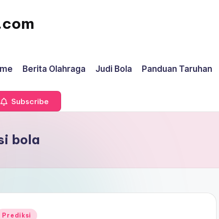
i.com
ome
Berita Olahraga
Judi Bola
Panduan Taruhan
Subscribe
si bola
Posted
Prediksi