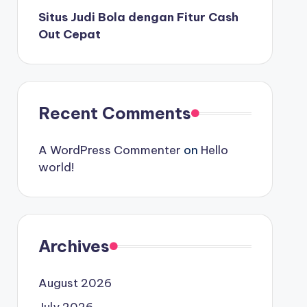
Situs Judi Bola dengan Fitur Cash
Out Cepat
Recent Comments
A WordPress Commenter
on
Hello
world!
Archives
August 2026