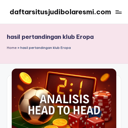
daftarsitusjudibolaresmi.com
Skip
to
Panduan
content
Cerdas
Taruhan
hasil pertandingan klub Eropa
Bola
Online
Home
»
hasil pertandingan klub Eropa
Resmi
dan
Terpercaya