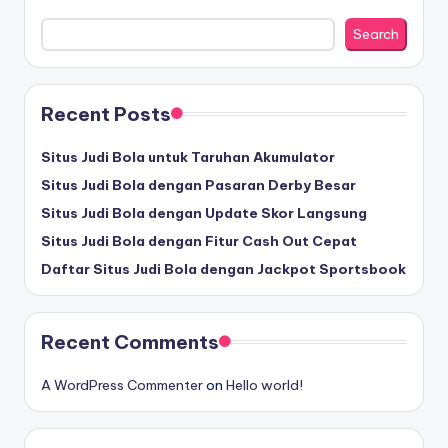
Search
Recent Posts
Situs Judi Bola untuk Taruhan Akumulator
Situs Judi Bola dengan Pasaran Derby Besar
Situs Judi Bola dengan Update Skor Langsung
Situs Judi Bola dengan Fitur Cash Out Cepat
Daftar Situs Judi Bola dengan Jackpot Sportsbook
Recent Comments
A WordPress Commenter
on
Hello world!