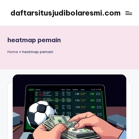
daftarsitusjudibolaresmi.com
Skip
to
Panduan
content
Cerdas
Taruhan
heatmap pemain
Bola
Online
Home
»
heatmap pemain
Resmi
dan
Terpercaya