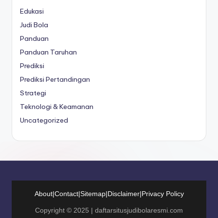
Edukasi
Judi Bola
Panduan
Panduan Taruhan
Prediksi
Prediksi Pertandingan
Strategi
Teknologi & Keamanan
Uncategorized
About
|
Contact
|
Sitemap
|
Disclaimer
|
Privacy Policy
Copyright © 2025 | daftarsitusjudibolaresmi.com