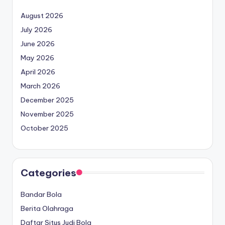
August 2026
July 2026
June 2026
May 2026
April 2026
March 2026
December 2025
November 2025
October 2025
Categories
Bandar Bola
Berita Olahraga
Daftar Situs Judi Bola