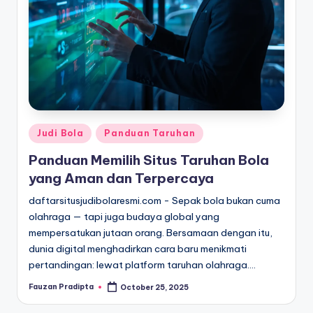
Posted
Judi Bola
Panduan Taruhan
in
Panduan Memilih Situs Taruhan Bola
yang Aman dan Terpercaya
daftarsitusjudibolaresmi.com - Sepak bola bukan cuma
olahraga — tapi juga budaya global yang
mempersatukan jutaan orang. Bersamaan dengan itu,
dunia digital menghadirkan cara baru menikmati
pertandingan: lewat platform taruhan olahraga.…
Fauzan Pradipta
October 25, 2025
Posted
by