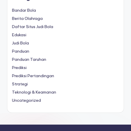
Bandar Bola
Berita Olahraga
Daftar Situs Judi Bola
Edukasi
Judi Bola
Panduan
Panduan Taruhan
Prediksi
Prediksi Pertandingan
Strategi
Teknologi & Keamanan
Uncategorized