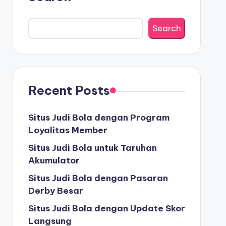
Search
Recent Posts
Situs Judi Bola dengan Program
Loyalitas Member
Situs Judi Bola untuk Taruhan
Akumulator
Situs Judi Bola dengan Pasaran
Derby Besar
Situs Judi Bola dengan Update Skor
Langsung