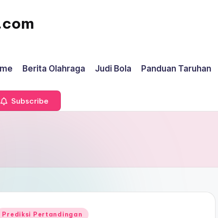
i.com
ome
Berita Olahraga
Judi Bola
Panduan Taruhan
Subscribe
Posted
Prediksi Pertandingan