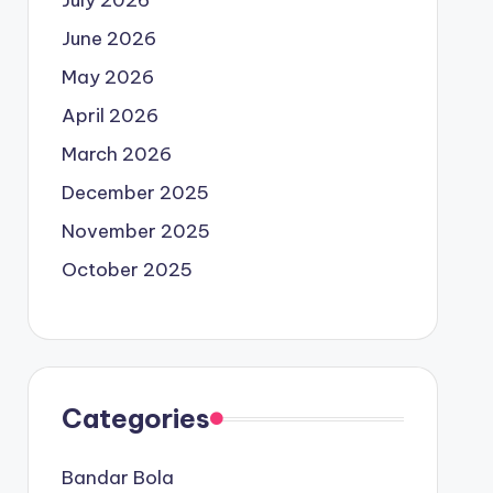
July 2026
June 2026
May 2026
April 2026
March 2026
December 2025
November 2025
October 2025
Categories
Bandar Bola