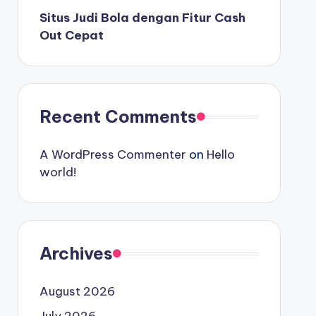
Situs Judi Bola dengan Fitur Cash
Out Cepat
Recent Comments
A WordPress Commenter
on
Hello
world!
Archives
August 2026