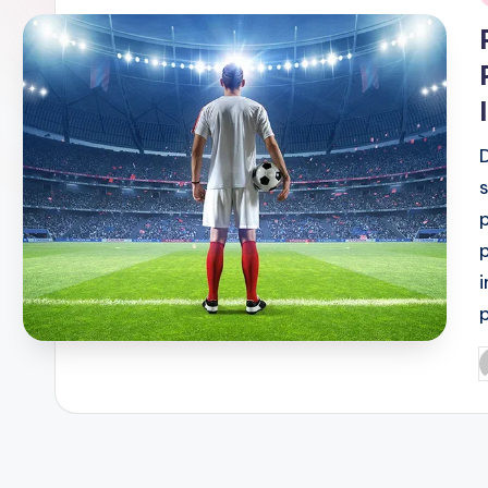
i
P
b