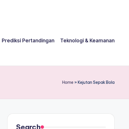
Prediksi Pertandingan
Teknologi & Keamanan
Home
»
Kejutan Sepak Bola
Search