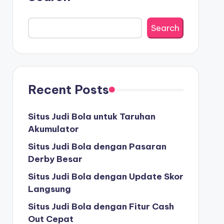
Search
Recent Posts
Situs Judi Bola untuk Taruhan
Akumulator
Situs Judi Bola dengan Pasaran
Derby Besar
Situs Judi Bola dengan Update Skor
Langsung
Situs Judi Bola dengan Fitur Cash
Out Cepat