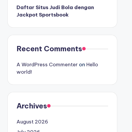
Daftar Situs Judi Bola dengan
Jackpot Sportsbook
Recent Comments
A WordPress Commenter
on
Hello
world!
Archives
August 2026