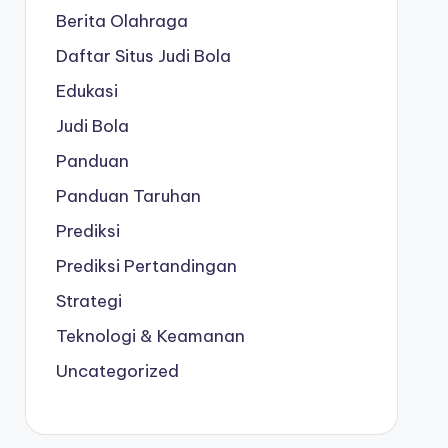
Berita Olahraga
Daftar Situs Judi Bola
Edukasi
Judi Bola
Panduan
Panduan Taruhan
Prediksi
Prediksi Pertandingan
Strategi
Teknologi & Keamanan
Uncategorized