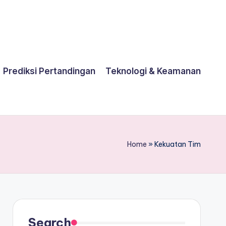
Prediksi Pertandingan
Teknologi & Keamanan
Home
»
Kekuatan Tim
Search