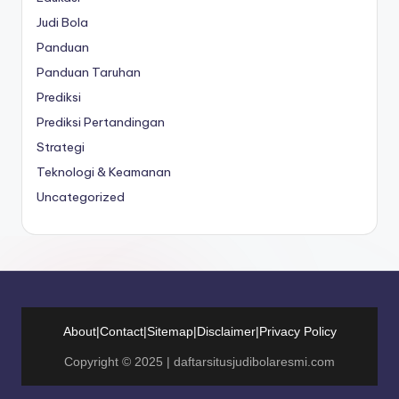
Judi Bola
Panduan
Panduan Taruhan
Prediksi
Prediksi Pertandingan
Strategi
Teknologi & Keamanan
Uncategorized
About
|
Contact
|
Sitemap
|
Disclaimer
|
Privacy Policy
Copyright © 2025 | daftarsitusjudibolaresmi.com