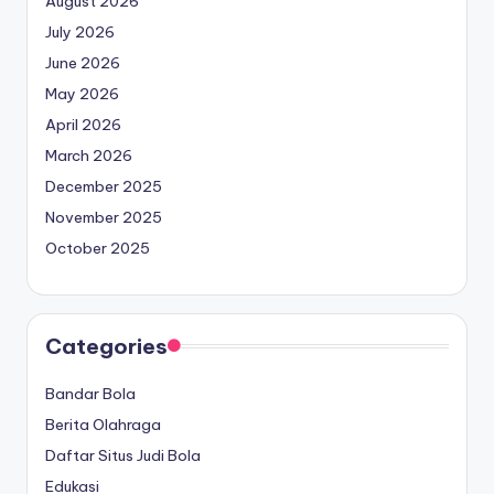
August 2026
July 2026
June 2026
May 2026
April 2026
March 2026
December 2025
November 2025
October 2025
Categories
Bandar Bola
Berita Olahraga
Daftar Situs Judi Bola
Edukasi