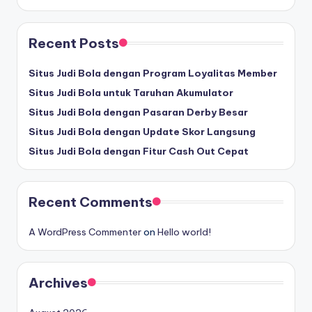
Recent Posts
Situs Judi Bola dengan Program Loyalitas Member
Situs Judi Bola untuk Taruhan Akumulator
Situs Judi Bola dengan Pasaran Derby Besar
Situs Judi Bola dengan Update Skor Langsung
Situs Judi Bola dengan Fitur Cash Out Cepat
Recent Comments
A WordPress Commenter
on
Hello world!
Archives