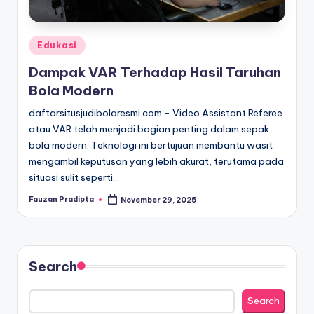
Posted
Edukasi
in
Dampak VAR Terhadap Hasil Taruhan
Bola Modern
daftarsitusjudibolaresmi.com - Video Assistant Referee
atau VAR telah menjadi bagian penting dalam sepak
bola modern. Teknologi ini bertujuan membantu wasit
mengambil keputusan yang lebih akurat, terutama pada
situasi sulit seperti…
Fauzan Pradipta
November 29, 2025
Posted
by
Search
Search