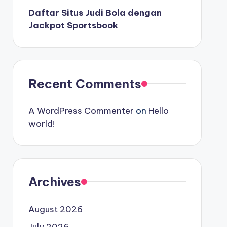
Daftar Situs Judi Bola dengan
Jackpot Sportsbook
Recent Comments
A WordPress Commenter
on
Hello
world!
Archives
August 2026