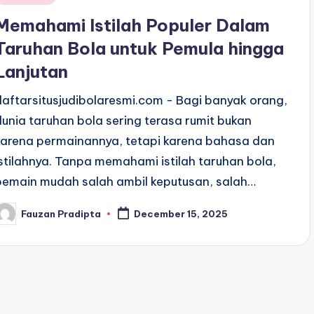
n
Memahami Istilah Populer Dalam
Taruhan Bola untuk Pemula hingga
Lanjutan
daftarsitusjudibolaresmi.com - Bagi banyak orang,
dunia taruhan bola sering terasa rumit bukan
karena permainannya, tetapi karena bahasa dan
istilahnya. Tanpa memahami istilah taruhan bola,
pemain mudah salah ambil keputusan, salah…
Fauzan Pradipta
December 15, 2025
osted
y