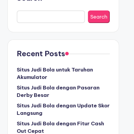
Search
Recent Posts
Situs Judi Bola untuk Taruhan
Akumulator
Situs Judi Bola dengan Pasaran
Derby Besar
Situs Judi Bola dengan Update Skor
Langsung
Situs Judi Bola dengan Fitur Cash
Out Cepat