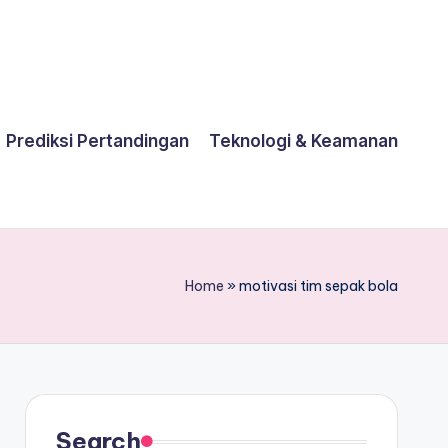
Prediksi Pertandingan
Teknologi & Keamanan
Home
»
motivasi tim sepak bola
Search