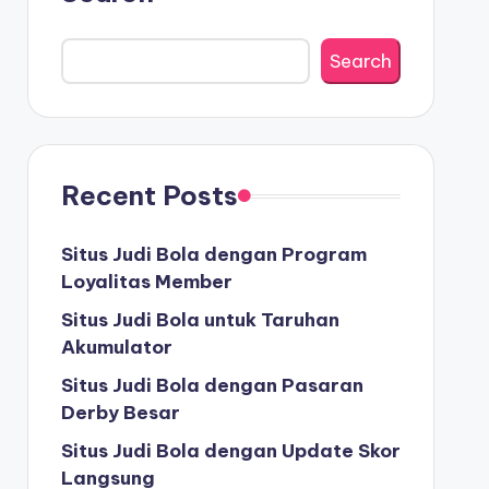
Search
Recent Posts
Situs Judi Bola dengan Program
Loyalitas Member
Situs Judi Bola untuk Taruhan
Akumulator
Situs Judi Bola dengan Pasaran
Derby Besar
Situs Judi Bola dengan Update Skor
Langsung