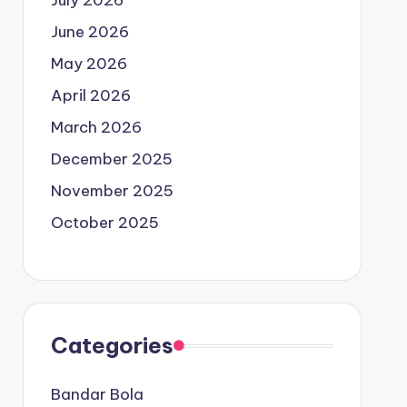
July 2026
June 2026
May 2026
April 2026
March 2026
December 2025
November 2025
October 2025
Categories
Bandar Bola