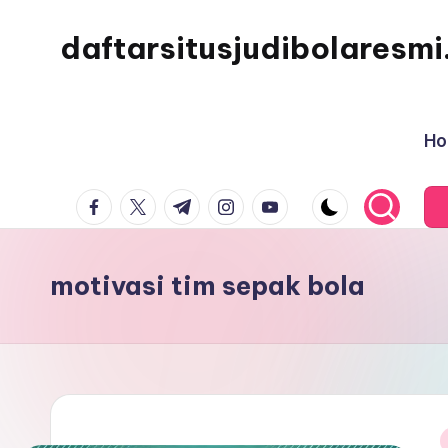
daftarsitusjudibolaresm
Skip
to
Panduan
content
Cerdas
H
Taruhan
Bola
facebook.com
twitter.com
t.me
instagram.com
youtube.com
Online
Resmi
dan
motivasi tim sepak bola
Terpercaya