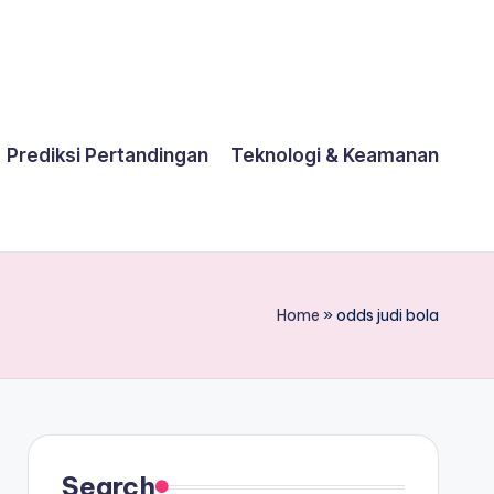
Prediksi Pertandingan
Teknologi & Keamanan
Home
»
odds judi bola
Search