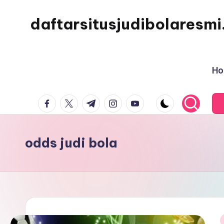
daftarsitusjudibolaresm
Skip
to
Panduan
content
Cerdas
H
Taruhan
Bola
facebook.com
twitter.com
t.me
instagram.com
youtube.com
Online
Resmi
dan
odds judi bola
Terpercaya