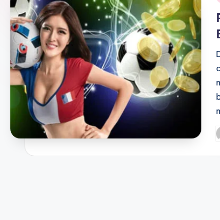
i
P
b