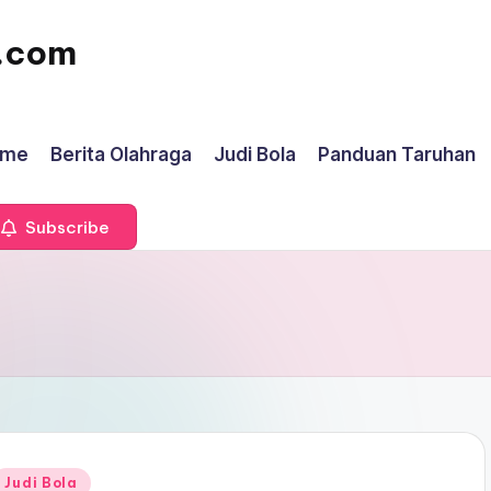
i.com
ome
Berita Olahraga
Judi Bola
Panduan Taruhan
Subscribe
Posted
Judi Bola