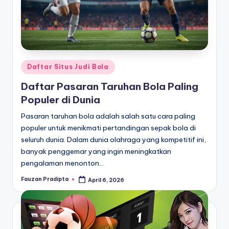
Posted
Daftar Situs Judi Bola
in
Daftar Pasaran Taruhan Bola Paling
Populer di Dunia
Pasaran taruhan bola adalah salah satu cara paling
populer untuk menikmati pertandingan sepak bola di
seluruh dunia. Dalam dunia olahraga yang kompetitif ini,
banyak penggemar yang ingin meningkatkan
pengalaman menonton…
Fauzan Pradipta
April 6, 2026
Posted
by