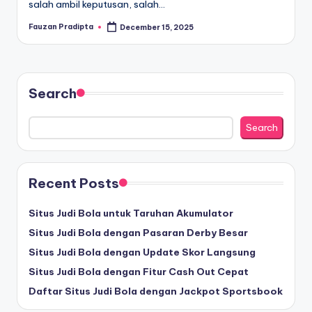
salah ambil keputusan, salah…
Fauzan Pradipta
December 15, 2025
Posted
by
Search
Search
Recent Posts
Situs Judi Bola untuk Taruhan Akumulator
Situs Judi Bola dengan Pasaran Derby Besar
Situs Judi Bola dengan Update Skor Langsung
Situs Judi Bola dengan Fitur Cash Out Cepat
Daftar Situs Judi Bola dengan Jackpot Sportsbook