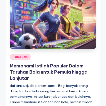
Posted
Panduan
in
Memahami Istilah Populer Dalam
Taruhan Bola untuk Pemula hingga
Lanjutan
daftarsitusjudibolaresmi.com - Bagi banyak orang,
dunia taruhan bola sering terasa rumit bukan karena
permainannya, tetapi karena bahasa dan istilahnya.
Tanpa memahami istilah taruhan bola, pemain mudah