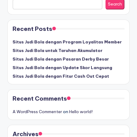
Search
Recent Posts
Situs Judi Bola dengan Program Loyalitas Member
Situs Judi Bola untuk Taruhan Akumulator
Situs Judi Bola dengan Pasaran Derby Besar
Situs Judi Bola dengan Update Skor Langsung
Situs Judi Bola dengan Fitur Cash Out Cepat
Recent Comments
A WordPress Commenter
on
Hello world!
Archives