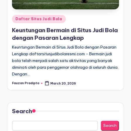
Posted
Daftar Situs Judi Bola
in
Keuntungan Bermain di Situs Judi Bola
dengan Pasaran Lengkap
Keuntungan Bermain di Situs Judi Bola dengan Pasaran
Lengkap daftarsitusjudibolaresmi.com - Bermain judi
bola telah menjadi salah satu aktivitas yang banyak
diminati oleh para penggemar olahraga di seluruh dunia.
Dengan…
Fauzan Pradipta
March 20, 2026
Posted
by
Search
Search