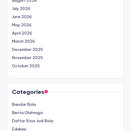
August 2026
July 2026
June 2026
May 2026
April 2026
March 2026
December 2025
November 2025
October 2025
Categories
Bandar Bola
Berita Olahraga
Daftar Situs Judi Bola
Edukasi