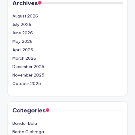
Archives
August 2026
July 2026
June 2026
May 2026
April 2026
March 2026
December 2025
November 2025
October 2025
Categories
Bandar Bola
Berita Olahraga