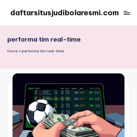
daftarsitusjudibolaresmi.com
Skip
to
Panduan
content
Cerdas
Taruhan
performa tim real-time
Bola
Online
Home
»
performa tim real-time
Resmi
dan
Terpercaya