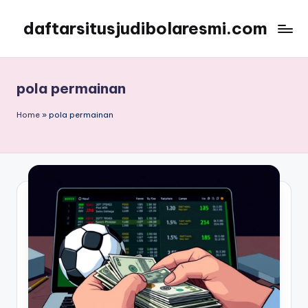
daftarsitusjudibolaresmi.com
Skip
to
Panduan
content
Cerdas
Taruhan
pola permainan
Bola
Online
Home
»
pola permainan
Resmi
dan
Terpercaya