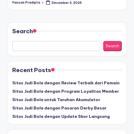
Fauzan Pradipta
December 3, 2025
Posted
by
Search
Search
Recent Posts
Situs Judi Bola dengan Review Terbaik dari Pemain
Situs Judi Bola dengan Program Loyalitas Member
Situs Judi Bola untuk Taruhan Akumulator
Situs Judi Bola dengan Pasaran Derby Besar
Situs Judi Bola dengan Update Skor Langsung