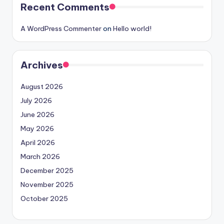
Recent Comments
A WordPress Commenter
on
Hello world!
Archives
August 2026
July 2026
June 2026
May 2026
April 2026
March 2026
December 2025
November 2025
October 2025