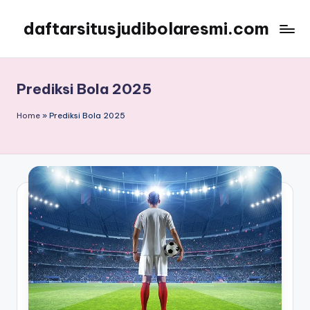
daftarsitusjudibolaresmi.com
Skip
to
Panduan
content
Cerdas
Taruhan
Prediksi Bola 2025
Bola
Online
Home
»
Prediksi Bola 2025
Resmi
dan
Terpercaya