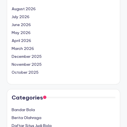
August 2026
July 2026
June 2026
May 2026
April 2026
March 2026
December 2025
November 2025
October 2025
Categories
Bandar Bola
Berita Olahraga
Daftar Situs Judi Bola