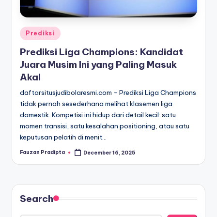
Posted
Prediksi
in
Prediksi Liga Champions: Kandidat
Juara Musim Ini yang Paling Masuk
Akal
daftarsitusjudibolaresmi.com - Prediksi Liga Champions
tidak pernah sesederhana melihat klasemen liga
domestik. Kompetisi ini hidup dari detail kecil: satu
momen transisi, satu kesalahan positioning, atau satu
keputusan pelatih di menit…
Fauzan Pradipta
December 16, 2025
Posted
by
Search