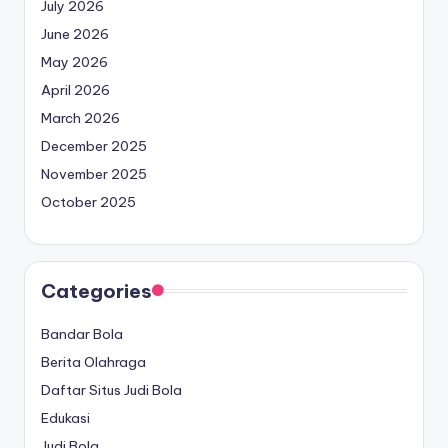
July 2026
June 2026
May 2026
April 2026
March 2026
December 2025
November 2025
October 2025
Categories
Bandar Bola
Berita Olahraga
Daftar Situs Judi Bola
Edukasi
Judi Bola