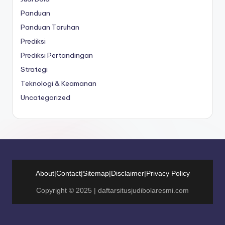
Panduan
Panduan Taruhan
Prediksi
Prediksi Pertandingan
Strategi
Teknologi & Keamanan
Uncategorized
About
|
Contact
|
Sitemap
|
Disclaimer
|
Privacy Policy
Copyright © 2025 | daftarsitusjudibolaresmi.com