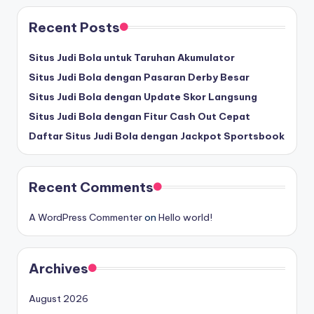
Recent Posts
Situs Judi Bola untuk Taruhan Akumulator
Situs Judi Bola dengan Pasaran Derby Besar
Situs Judi Bola dengan Update Skor Langsung
Situs Judi Bola dengan Fitur Cash Out Cepat
Daftar Situs Judi Bola dengan Jackpot Sportsbook
Recent Comments
A WordPress Commenter
on
Hello world!
Archives
August 2026