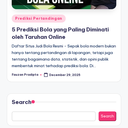
Posted
Prediksi Pertandingan
in
5 Prediksi Bola yang Paling Diminati
oleh Taruhan Online
Daftar Situs Judi Bola Resmi - Sepak bola modern bukan
hanya tentang pertandingan di lapangan, tetapi juga
tentang bagaimana data, statistik, dan opini publik
membentuk minat terhadap prediksi bola. Di…
Fauzan Pradipta
December 29, 2025
Posted
by
Search
Search