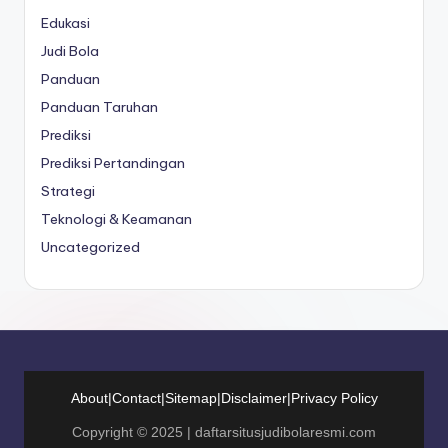
Edukasi
Judi Bola
Panduan
Panduan Taruhan
Prediksi
Prediksi Pertandingan
Strategi
Teknologi & Keamanan
Uncategorized
About
|
Contact
|
Sitemap
|
Disclaimer
|
Privacy Policy
Copyright © 2025 | daftarsitusjudibolaresmi.com