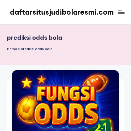
daftarsitusjudibolaresmi.com
Skip
to
Panduan
content
Cerdas
Taruhan
prediksi odds bola
Bola
Online
Home
»
prediksi odds bola
Resmi
dan
Terpercaya