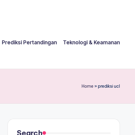
Prediksi Pertandingan
Teknologi & Keamanan
Home
»
prediksi ucl
Search