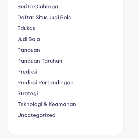
Berita Olahraga
Daftar Situs Judi Bola
Edukasi
Judi Bola
Panduan
Panduan Taruhan
Prediksi
Prediksi Pertandingan
Strategi
Teknologi & Keamanan
Uncategorized