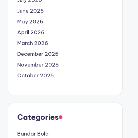
July 2026
June 2026
May 2026
April 2026
March 2026
December 2025
November 2025
October 2025
Categories
Bandar Bola