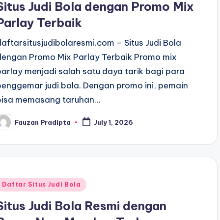
Situs Judi Bola dengan Promo Mix
Parlay Terbaik
daftarsitusjudibolaresmi.com – Situs Judi Bola
dengan Promo Mix Parlay Terbaik Promo mix
parlay menjadi salah satu daya tarik bagi para
penggemar judi bola. Dengan promo ini, pemain
bisa memasang taruhan…
Fauzan Pradipta
July 1, 2026
osted
y
Posted
Daftar Situs Judi Bola
n
Situs Judi Bola Resmi dengan