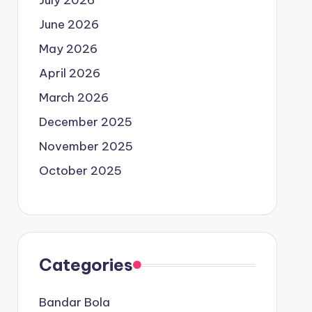
July 2026
June 2026
May 2026
April 2026
March 2026
December 2025
November 2025
October 2025
Categories
Bandar Bola