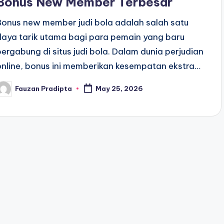
Bonus New Member Terbesar
Bonus new member judi bola adalah salah satu
daya tarik utama bagi para pemain yang baru
bergabung di situs judi bola. Dalam dunia perjudian
online, bonus ini memberikan kesempatan ekstra…
Fauzan Pradipta
May 25, 2026
osted
y