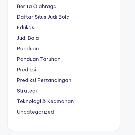
Berita Olahraga
Daftar Situs Judi Bola
Edukasi
Judi Bola
Panduan
Panduan Taruhan
Prediksi
Prediksi Pertandingan
Strategi
Teknologi & Keamanan
Uncategorized