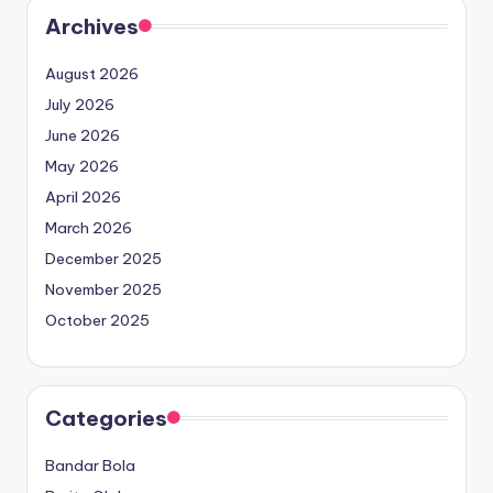
Archives
August 2026
July 2026
June 2026
May 2026
April 2026
March 2026
December 2025
November 2025
October 2025
Categories
Bandar Bola