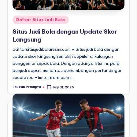
Posted
Daftar Situs Judi Bola
in
Situs Judi Bola dengan Update Skor
Langsung
daftarsitusjudibolaresmi.com – Situs judi bola dengan
update skor langsung semakin populer di kalangan
penggemar sepak bola. Dengan adanya fitur ini, para
penjudi dapat memantau perkembangan pertandingan
secara real-time. Informasi ini…
Fauzan Pradipta
July 31, 2026
Posted
by