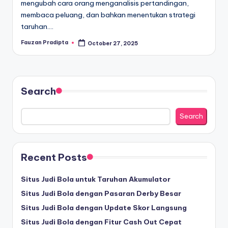
mengubah cara orang menganalisis pertandingan,
membaca peluang, dan bahkan menentukan strategi
taruhan.…
Fauzan Pradipta
October 27, 2025
Posted
by
Search
Search
Recent Posts
Situs Judi Bola untuk Taruhan Akumulator
Situs Judi Bola dengan Pasaran Derby Besar
Situs Judi Bola dengan Update Skor Langsung
Situs Judi Bola dengan Fitur Cash Out Cepat