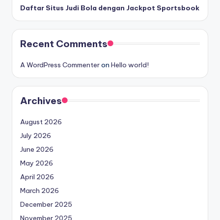
Daftar Situs Judi Bola dengan Jackpot Sportsbook
Recent Comments
A WordPress Commenter
on
Hello world!
Archives
August 2026
July 2026
June 2026
May 2026
April 2026
March 2026
December 2025
November 2025