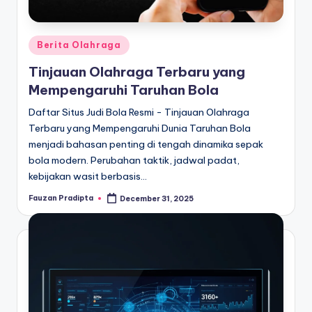
Posted
Berita Olahraga
in
Tinjauan Olahraga Terbaru yang
Mempengaruhi Taruhan Bola
Daftar Situs Judi Bola Resmi - Tinjauan Olahraga
Terbaru yang Mempengaruhi Dunia Taruhan Bola
menjadi bahasan penting di tengah dinamika sepak
bola modern. Perubahan taktik, jadwal padat,
kebijakan wasit berbasis…
Fauzan Pradipta
December 31, 2025
Posted
by