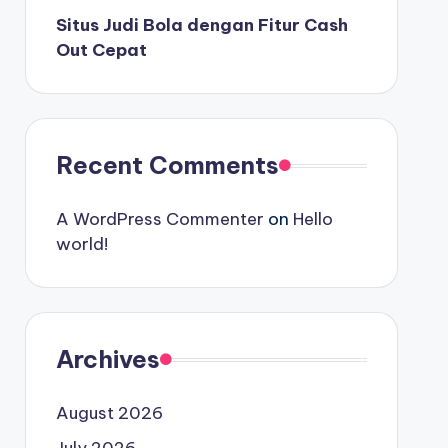
Situs Judi Bola dengan Fitur Cash
Out Cepat
Recent Comments
A WordPress Commenter
on
Hello
world!
Archives
August 2026