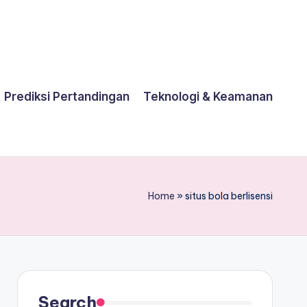
Prediksi Pertandingan
Teknologi & Keamanan
Home
»
situs bola berlisensi
Search