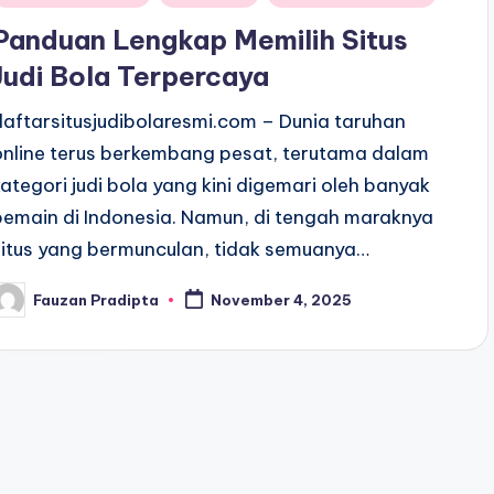
n
Panduan Lengkap Memilih Situs
Judi Bola Terpercaya
daftarsitusjudibolaresmi.com – Dunia taruhan
online terus berkembang pesat, terutama dalam
kategori judi bola yang kini digemari oleh banyak
pemain di Indonesia. Namun, di tengah maraknya
situs yang bermunculan, tidak semuanya…
Fauzan Pradipta
November 4, 2025
osted
y