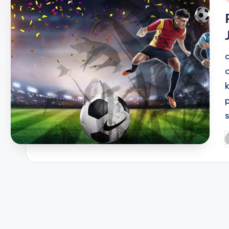
i
P
b