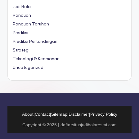
Judi Bola
Panduan
Panduan Taruhan
Prediksi
Prediksi Pertandingan
Strategi
Teknologi & Keamanan
Uncategorized
About
|
Contact
|
Sitemap
|
Disclaimer
|
Privacy Policy
Copyright © 2025 | daftarsitusjudibolaresmi.com