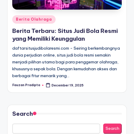
Posted
Berita Olahraga
in
Berita Terbaru: Situs Judi Bola Resmi
yang Memiliki Keunggulan
daftarsitusjudibolaresmi.com - Seiring berkembangnya
dunia perjudian online, situs judi bola resmi semakin
menjadi pilihan utama bagi para penggemar olahraga,
khususnya sepak bola. Dengan kemudahan akses dan
berbagai fitur menarik yang…
Fauzan Pradipta
December 19, 2025
Posted
by
Search
Search