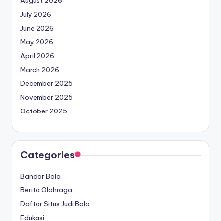
August 2026
July 2026
June 2026
May 2026
April 2026
March 2026
December 2025
November 2025
October 2025
Categories
Bandar Bola
Berita Olahraga
Daftar Situs Judi Bola
Edukasi