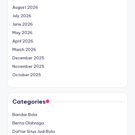
August 2026
July 2026
June 2026
May 2026
April 2026
March 2026
December 2025
November 2025
October 2025
Categories
Bandar Bola
Berita Olahraga
Daftar Situs Judi Bola