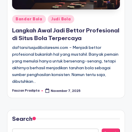
Posted
Bandar Bola
Judi Bola
in
Langkah Awal Jadi Bettor Profesional
di Situs Bola Terpercaya
daftarsitusjudibolaresmi.com – Menjadi bettor
profesional bukanlah hal yang mustahil. Banyak pemain
yang memulai hanya untuk bersenang-senang, tetapi
akhirnya berhasil menjadikan taruhan bola sebagai
sumber penghasilan konsisten. Namun tentu saja,
dibutuhkan…
Fauzan Pradipta
November 7, 2025
Posted
by
Search