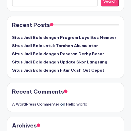
Search
Recent Posts
Situs Judi Bola dengan Program Loyalitas Member
Situs Judi Bola untuk Taruhan Akumulator
Situs Judi Bola dengan Pasaran Derby Besar
Situs Judi Bola dengan Update Skor Langsung
Situs Judi Bola dengan Fitur Cash Out Cepat
Recent Comments
A WordPress Commenter
on
Hello world!
Archives