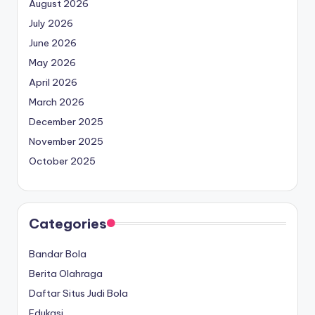
August 2026
July 2026
June 2026
May 2026
April 2026
March 2026
December 2025
November 2025
October 2025
Categories
Bandar Bola
Berita Olahraga
Daftar Situs Judi Bola
Edukasi