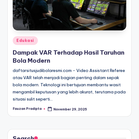
Posted
Edukasi
in
Dampak VAR Terhadap Hasil Taruhan
Bola Modern
daftarsitusjudibolaresmi.com - Video Assistant Referee
atau VAR telah menjadi bagian penting dalam sepak
bola modern. Teknologi ini bertujuan membantu wasit
mengambil keputusan yang lebih akurat, terutama pada
situasi sulit seperti…
Fauzan Pradipta
November 29, 2025
Posted
by
Search