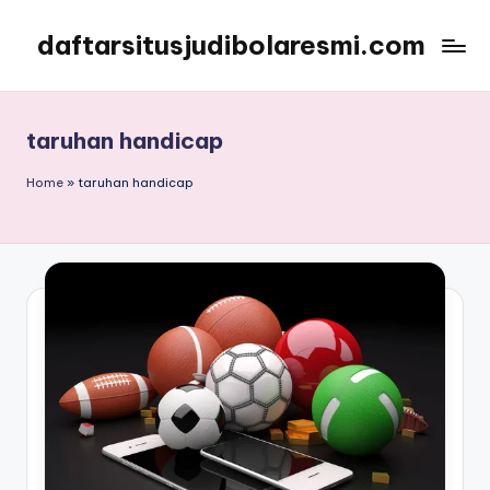
daftarsitusjudibolaresmi.com
Skip
to
Panduan
content
Cerdas
Taruhan
taruhan handicap
Bola
Online
Home
»
taruhan handicap
Resmi
dan
Terpercaya