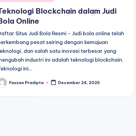
n
Teknologi Blockchain dalam Judi
Bola Online
Daftar Situs Judi Bola Resmi - Judi bola online telah
berkembang pesat seiring dengan kemajuan
teknologi, dan salah satu inovasi terbesar yang
mengubah industri ini adalah teknologi blockchain.
Teknologi ini…
Fauzan Pradipta
December 24, 2025
osted
y