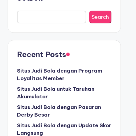
Search
Recent Posts
Situs Judi Bola dengan Program
Loyalitas Member
Situs Judi Bola untuk Taruhan
Akumulator
Situs Judi Bola dengan Pasaran
Derby Besar
Situs Judi Bola dengan Update Skor
Langsung