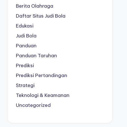
Berita Olahraga
Daftar Situs Judi Bola
Edukasi
Judi Bola
Panduan
Panduan Taruhan
Prediksi
Prediksi Pertandingan
Strategi
Teknologi & Keamanan
Uncategorized