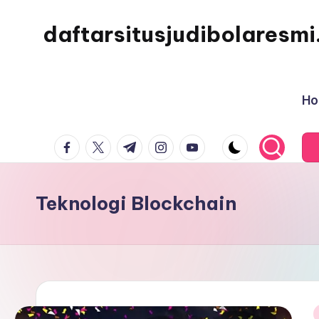
daftarsitusjudibolaresm
Skip
to
Panduan
content
Cerdas
H
Taruhan
Bola
facebook.com
twitter.com
t.me
instagram.com
youtube.com
Online
Resmi
dan
Teknologi Blockchain
Terpercaya