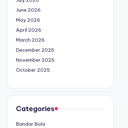
July 2026
June 2026
May 2026
April 2026
March 2026
December 2025
November 2025
October 2025
Categories
Bandar Bola