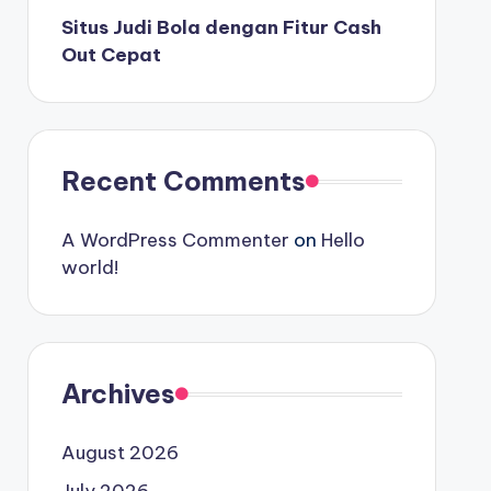
Situs Judi Bola dengan Fitur Cash
Out Cepat
Recent Comments
A WordPress Commenter
on
Hello
world!
Archives
August 2026