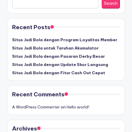
Search
Recent Posts
Situs Judi Bola dengan Program Loyalitas Member
Situs Judi Bola untuk Taruhan Akumulator
Situs Judi Bola dengan Pasaran Derby Besar
Situs Judi Bola dengan Update Skor Langsung
Situs Judi Bola dengan Fitur Cash Out Cepat
Recent Comments
A WordPress Commenter
on
Hello world!
Archives