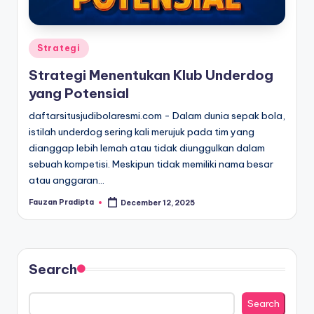
Posted
Strategi
in
Strategi Menentukan Klub Underdog
yang Potensial
daftarsitusjudibolaresmi.com - Dalam dunia sepak bola,
istilah underdog sering kali merujuk pada tim yang
dianggap lebih lemah atau tidak diunggulkan dalam
sebuah kompetisi. Meskipun tidak memiliki nama besar
atau anggaran…
Fauzan Pradipta
December 12, 2025
Posted
by
Search
Search