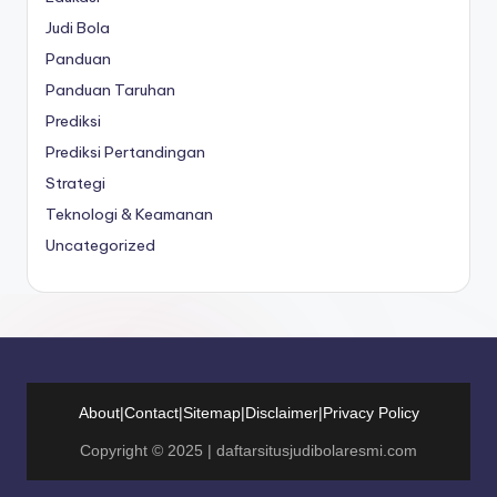
Judi Bola
Panduan
Panduan Taruhan
Prediksi
Prediksi Pertandingan
Strategi
Teknologi & Keamanan
Uncategorized
About
|
Contact
|
Sitemap
|
Disclaimer
|
Privacy Policy
Copyright © 2025 | daftarsitusjudibolaresmi.com