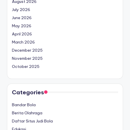
August 2026
July 2026
June 2026
May 2026
April 2026
March 2026
December 2025
November 2025
October 2025
Categories
Bandar Bola
Berita Olahraga
Daftar Situs Judi Bola
Edukasi