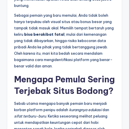
buntung.
Sebagai pemain yang baru memulai, Anda tidak boleh
hanya terpukau oleh visual situs atau bonus besar yang
tampak tidak masuk akal. Memilih tempat bertaruh yang
keliru
bisa berakibat fatal
, mulai dari kemenangan
yang tidak dibayarkan, hingga risiko kebocoran data
pribadi Anda ke pihak yang tidak bertanggung jawab.
Oleh karena itu, mari kita bedah secara mendalam
bagaimana cara mengidentifikasi platform yang benar-
benar valid dan aman.
Mengapa Pemula Sering
Terjebak Situs Bodong?
Sebab utama mengapa banyak pemain baru menjadi
korban platform penipu adalah
kurangnya edukasi
dan
sifat terburu-buru
. Ketika seseorang melihat peluang
untuk mendapatkan keuntungan cepat dari hobi
menonton sepak bola, logika seringkali digeser oleh