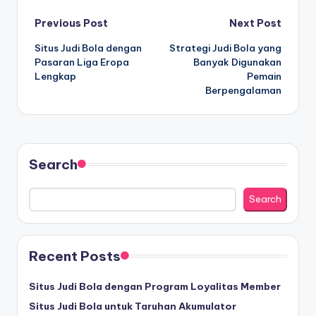
Post
Previous Post
Next Post
Situs Judi Bola dengan
Strategi Judi Bola yang
navigation
Pasaran Liga Eropa
Banyak Digunakan
Lengkap
Pemain
Berpengalaman
Search
Search
Recent Posts
Situs Judi Bola dengan Program Loyalitas Member
Situs Judi Bola untuk Taruhan Akumulator