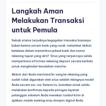
Langkah Aman
Melakukan Transaksi
untuk Pemula
Sebab utama terjadinya kegagalan transaksi biasanya
bukan karena sistem bank yang rusak, melainkan akibat
kelalaian dalam memeriksa jadwal bank dan nomor
rekening tujuan yang aktif. Situs yang terpercaya selalu
memperbarui informasi rekening deposit secara berkala
untuk menghindari kesalahan transfer.
Akibat dari Anda mentransfer uang ke rekening yang
sudah tidak digunakan oleh situs adalah
hilangnya modal
Anda secara sia-sia. Karena itu, biasakan untuk selalu
melakukan konfirmasi kepada petugas layanan
pelanggan sebelum Anda menekan tombol kirim di
aplikasi
mobile banking
atau dompet digital Anda.