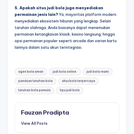
5. Apakah situs judi bola juga menyediakan
permainan jenis lain?
Ya, mayoritas platform modern
menyediakan ekosistem hiburan yang lengkap. Selain
taruhan olahraga, Anda biasanya dapat menemukan
permainan ketangkasan klasik, kasino langsung, hingga
opsi permainan populer seperti arcade dan varian kartu
lainnya dalam satu akun terintegrasi.
Tags:
agen bola aman
judi bola online.
judi bola resmi
panduan taruhan bola
situs bola terpercaya
taruhan bola pemula
tips judi bola
Fauzan Pradipta
View All Posts