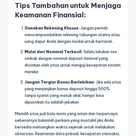
Tips Tambahan untuk Menjaga
Keamanan Finansial:
Gunakan Rekening Khusus:
Jangan pernah
mencampuradukkan rekening tabungan utama atau
uang dapur Anda dengan modal untuk bertaruh.
Mulai dari Nominal Terkecil:
Selalu lakukan tes
ombak dengan nominal deposit minimal yang
diizinkan oleh situs untuk menguji kecepatan sistem
mereka.
Jangan Tergiur Bonus Berlebihan:
Jika ada situs
yang menjanjikan bonus deposit hingga 500%
tanpa syarat yang masuk akal, hampir bisa
dipastikan itu adalah jebakan.
Memilih situs judi bola resmi yang aman dan terpercaya
sebenarnya bukanlah perkara yang mustahil jika Anda
bersedia meluangkan waktu sejenak untuk melakukan
observasi. Keamanan data pribadi, kecepatan transaksi,