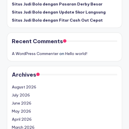
Situs Judi Bola dengan Pasaran Derby Besar
Situs Judi Bola dengan Update Skor Langsung
Situs Judi Bola dengan Fitur Cash Out Cepat
Recent Comments
A WordPress Commenter
on
Hello world!
Archives
August 2026
July 2026
June 2026
May 2026
April 2026
March 2026