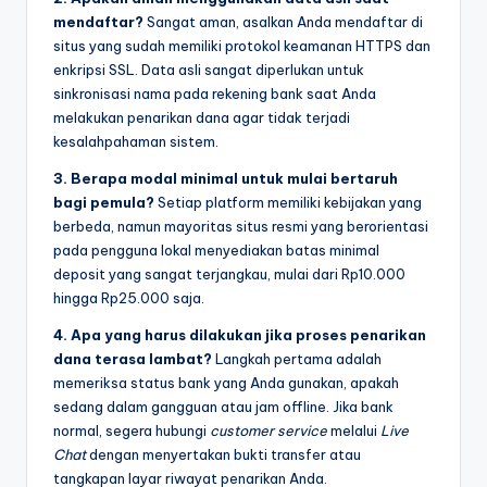
mendaftar?
Sangat aman, asalkan Anda mendaftar di
situs yang sudah memiliki protokol keamanan HTTPS dan
enkripsi SSL. Data asli sangat diperlukan untuk
sinkronisasi nama pada rekening bank saat Anda
melakukan penarikan dana agar tidak terjadi
kesalahpahaman sistem.
3. Berapa modal minimal untuk mulai bertaruh
bagi pemula?
Setiap platform memiliki kebijakan yang
berbeda, namun mayoritas situs resmi yang berorientasi
pada pengguna lokal menyediakan batas minimal
deposit yang sangat terjangkau, mulai dari Rp10.000
hingga Rp25.000 saja.
4. Apa yang harus dilakukan jika proses penarikan
dana terasa lambat?
Langkah pertama adalah
memeriksa status bank yang Anda gunakan, apakah
sedang dalam gangguan atau jam offline. Jika bank
normal, segera hubungi
customer service
melalui
Live
Chat
dengan menyertakan bukti transfer atau
tangkapan layar riwayat penarikan Anda.