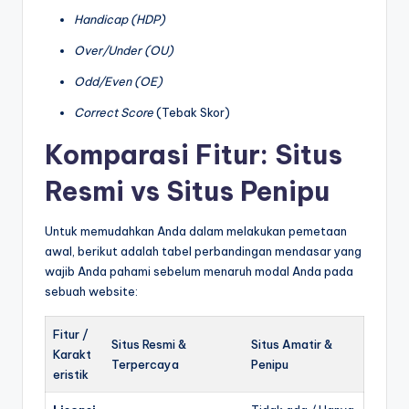
Handicap (HDP)
Over/Under (OU)
Odd/Even (OE)
Correct Score
(Tebak Skor)
Komparasi Fitur: Situs
Resmi vs Situs Penipu
Untuk memudahkan Anda dalam melakukan pemetaan
awal, berikut adalah tabel perbandingan mendasar yang
wajib Anda pahami sebelum menaruh modal Anda pada
sebuah website:
Fitur /
Situs Resmi &
Situs Amatir &
Karakt
Terpercaya
Penipu
eristik