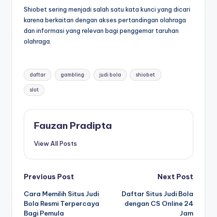
Shiobet sering menjadi salah satu kata kunci yang dicari
karena berkaitan dengan akses pertandingan olahraga
dan informasi yang relevan bagi penggemar taruhan
olahraga.
Tags:
daftar
gambling
judi bola
shiobet
slot
Fauzan Pradipta
View All Posts
Post
Previous Post
Next Post
Cara Memilih Situs Judi
Daftar Situs Judi Bola
navigation
Bola Resmi Terpercaya
dengan CS Online 24
Bagi Pemula
Jam