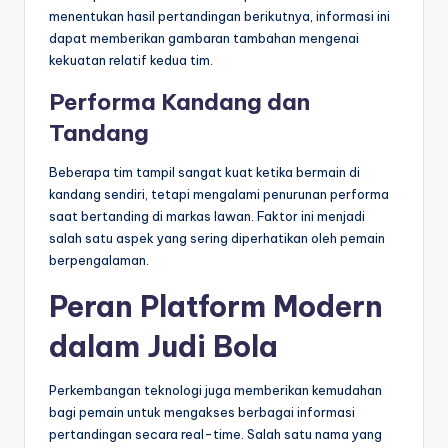
menentukan hasil pertandingan berikutnya, informasi ini
dapat memberikan gambaran tambahan mengenai
kekuatan relatif kedua tim.
Performa Kandang dan
Tandang
Beberapa tim tampil sangat kuat ketika bermain di
kandang sendiri, tetapi mengalami penurunan performa
saat bertanding di markas lawan. Faktor ini menjadi
salah satu aspek yang sering diperhatikan oleh pemain
berpengalaman.
Peran Platform Modern
dalam Judi Bola
Perkembangan teknologi juga memberikan kemudahan
bagi pemain untuk mengakses berbagai informasi
pertandingan secara real-time. Salah satu nama yang