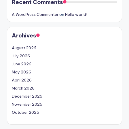
Recent Comments
A WordPress Commenter
on
Hello world!
Archives
August 2026
July 2026
June 2026
May 2026
April 2026
March 2026
December 2025
November 2025
October 2025