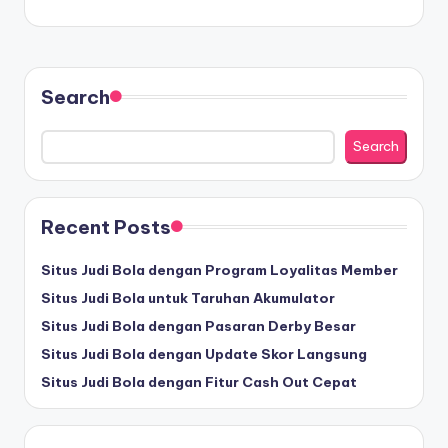
Search
Search
Recent Posts
Situs Judi Bola dengan Program Loyalitas Member
Situs Judi Bola untuk Taruhan Akumulator
Situs Judi Bola dengan Pasaran Derby Besar
Situs Judi Bola dengan Update Skor Langsung
Situs Judi Bola dengan Fitur Cash Out Cepat