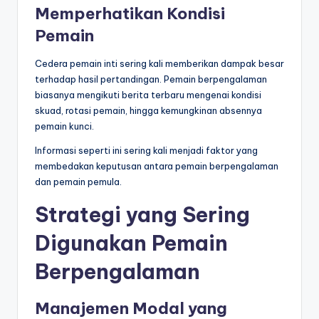
Memperhatikan Kondisi
Pemain
Cedera pemain inti sering kali memberikan dampak besar
terhadap hasil pertandingan. Pemain berpengalaman
biasanya mengikuti berita terbaru mengenai kondisi
skuad, rotasi pemain, hingga kemungkinan absennya
pemain kunci.
Informasi seperti ini sering kali menjadi faktor yang
membedakan keputusan antara pemain berpengalaman
dan pemain pemula.
Strategi yang Sering
Digunakan Pemain
Berpengalaman
Manajemen Modal yang