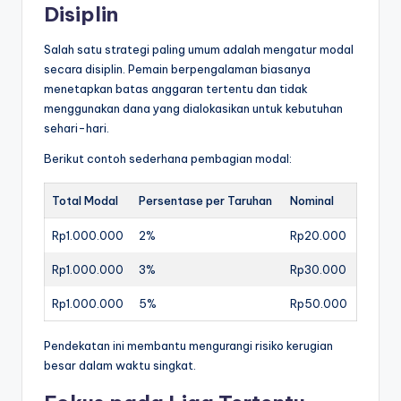
Disiplin
Salah satu strategi paling umum adalah mengatur modal
secara disiplin. Pemain berpengalaman biasanya
menetapkan batas anggaran tertentu dan tidak
menggunakan dana yang dialokasikan untuk kebutuhan
sehari-hari.
Berikut contoh sederhana pembagian modal:
Total Modal
Persentase per Taruhan
Nominal
Rp1.000.000
2%
Rp20.000
Rp1.000.000
3%
Rp30.000
Rp1.000.000
5%
Rp50.000
Pendekatan ini membantu mengurangi risiko kerugian
besar dalam waktu singkat.