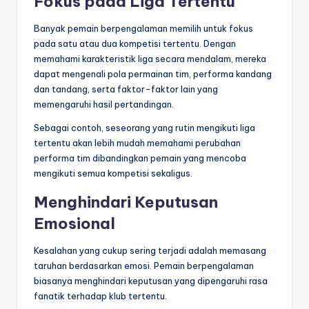
Fokus pada Liga Tertentu
Banyak pemain berpengalaman memilih untuk fokus
pada satu atau dua kompetisi tertentu. Dengan
memahami karakteristik liga secara mendalam, mereka
dapat mengenali pola permainan tim, performa kandang
dan tandang, serta faktor-faktor lain yang
memengaruhi hasil pertandingan.
Sebagai contoh, seseorang yang rutin mengikuti liga
tertentu akan lebih mudah memahami perubahan
performa tim dibandingkan pemain yang mencoba
mengikuti semua kompetisi sekaligus.
Menghindari Keputusan
Emosional
Kesalahan yang cukup sering terjadi adalah memasang
taruhan berdasarkan emosi. Pemain berpengalaman
biasanya menghindari keputusan yang dipengaruhi rasa
fanatik terhadap klub tertentu.