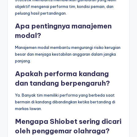
objektif mengenai performa tim, kondisi pemain, dan
peluang hasil pertandingan.
Apa pentingnya manajemen
modal?
Manajemen modal membantu mengurangi risiko kerugian
besar dan menjaga kestabilan anggaran dalam jangka
panjang.
Apakah performa kandang
dan tandang berpengaruh?
Ya. Banyak tim memiliki performa yang berbeda saat
bermain di kandang dibandingkan ketika bertanding di
markas lawan.
Mengapa Shiobet sering dicari
oleh penggemar olahraga?