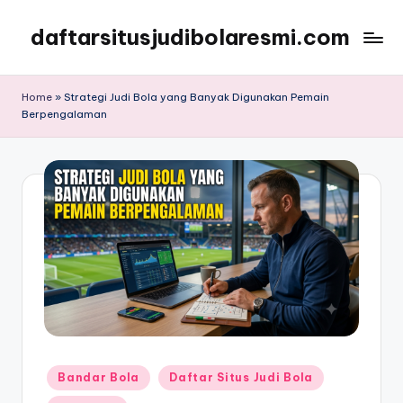
daftarsitusjudibolaresmi.com
Skip
to
Panduan
content
Cerdas
Home
»
Strategi Judi Bola yang Banyak Digunakan Pemain
Taruhan
Berpengalaman
Bola
Online
Resmi
dan
Terpercaya
Posted
Bandar Bola
Daftar Situs Judi Bola
in