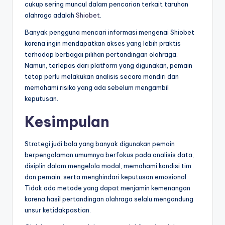
cukup sering muncul dalam pencarian terkait taruhan
olahraga adalah
Shiobet
.
Banyak pengguna mencari informasi mengenai Shiobet
karena ingin mendapatkan akses yang lebih praktis
terhadap berbagai pilihan pertandingan olahraga.
Namun, terlepas dari platform yang digunakan, pemain
tetap perlu melakukan analisis secara mandiri dan
memahami risiko yang ada sebelum mengambil
keputusan.
Kesimpulan
Strategi judi bola yang banyak digunakan pemain
berpengalaman umumnya berfokus pada analisis data,
disiplin dalam mengelola modal, memahami kondisi tim
dan pemain, serta menghindari keputusan emosional.
Tidak ada metode yang dapat menjamin kemenangan
karena hasil pertandingan olahraga selalu mengandung
unsur ketidakpastian.