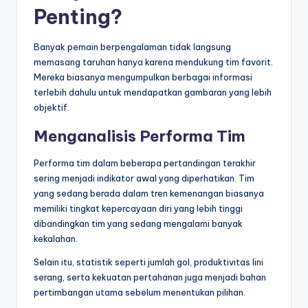
Penting?
Banyak pemain berpengalaman tidak langsung
memasang taruhan hanya karena mendukung tim favorit.
Mereka biasanya mengumpulkan berbagai informasi
terlebih dahulu untuk mendapatkan gambaran yang lebih
objektif.
Menganalisis Performa Tim
Performa tim dalam beberapa pertandingan terakhir
sering menjadi indikator awal yang diperhatikan. Tim
yang sedang berada dalam tren kemenangan biasanya
memiliki tingkat kepercayaan diri yang lebih tinggi
dibandingkan tim yang sedang mengalami banyak
kekalahan.
Selain itu, statistik seperti jumlah gol, produktivitas lini
serang, serta kekuatan pertahanan juga menjadi bahan
pertimbangan utama sebelum menentukan pilihan.