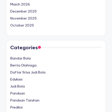
March 2026
December 2025
November 2025
October 2025
Categories
Bandar Bola
Berita Olahraga
Daftar Situs Judi Bola
Edukasi
Judi Bola
Panduan
Panduan Taruhan
Prediksi