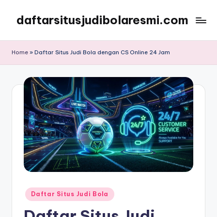
daftarsitusjudibolaresmi.com
Skip
to
Panduan
content
Cerdas
Home
»
Daftar Situs Judi Bola dengan CS Online 24 Jam
Taruhan
Bola
Online
Resmi
dan
Terpercaya
Posted
Daftar Situs Judi Bola
in
Daftar Situs Judi